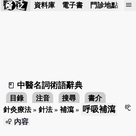
醫 砭
menu
資料庫
電子書
門診地點
預
中醫名詞術語辭典
book_2
目錄
注音
搜尋
書介
hearing
呼吸補瀉
針灸療法
»
針法
»
補瀉
»
bubble_chart
內容