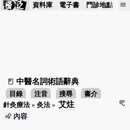
醫 砭
menu
資料庫
電子書
門診地點
預
中醫名詞術語辭典
book_2
目錄
注音
搜尋
書介
hearing
艾炷
針灸療法
»
灸法
»
bubble_chart
內容