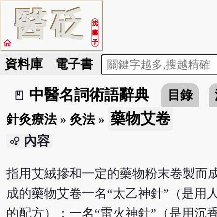
醫
砭
沈
藥
home
子
資料庫
電子書
中醫名詞術語辭典
目錄
book_2
藥物艾卷
針灸療法
»
灸法
»
內容
bubble_chart
指用艾絨摻和一定的藥物粉末卷製而成
成的藥物艾卷一名“太乙神針”（是用
的配方）；一名“雷火神針”（是用沉