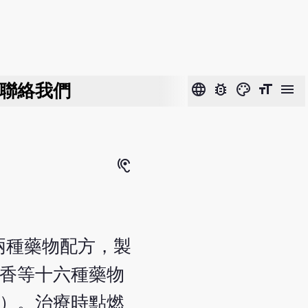
聯絡我們
language
bug_report
color_lens
format_size
menu
hearing
兩種藥物配方，製
麝香等十六種藥物
方）。治療時點燃