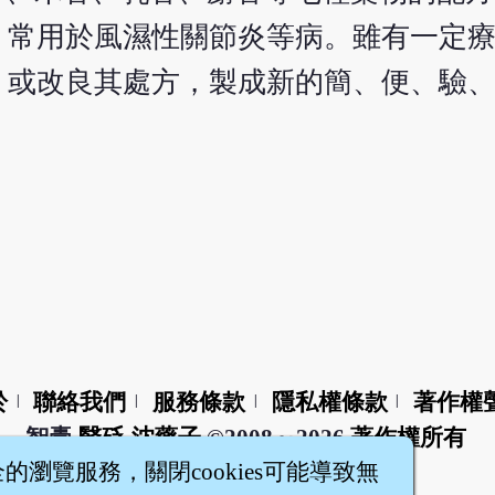
，常用於風濕性關節炎等病。雖有一定
，或改良其處方，製成新的簡、便、驗
於
聯絡我們
服務條款
隱私權條款
著作權
|
|
|
|
智橐‧
醫砭
‧
沈藥子
©2008～2026
著作權所有
全的瀏覽服務，關閉cookies可能導致無