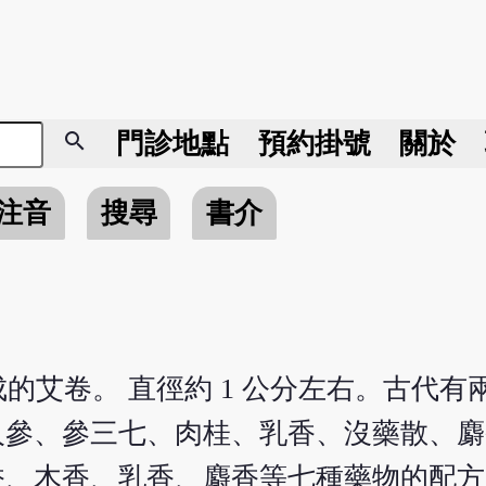
search
門診地點
預約掛號
關於
注音
搜尋
書介
的艾卷。 直徑約 1 公分左右。古代有
人參、參三七、肉桂、乳香、沒藥散、
香、木香、乳香、麝香等七種藥物的配