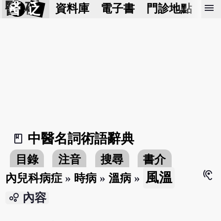
醫 砭
menu
資料庫
電子書
門診地點
預
中醫名詞術語辭典
book_2
目錄
注音
搜尋
書介
hearing
風溫
內兒科病症
»
時病
»
溫病
»
bubble_chart
內容