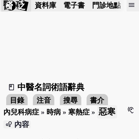
醫 砭
menu
資料庫
電子書
門診地點
預
中醫名詞術語辭典
book_2
目錄
注音
搜尋
書介
hearing
惡寒
內兒科病症
»
時病
»
寒熱症
»
bubble_chart
內容