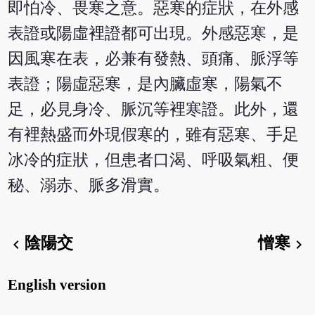
即怕冷、畏寒之意。惡寒的症狀，在外感
表證或陽虛裡證都可出現。外感惡寒，是
因風寒在表，必兼有發熱、頭痛、脈浮等
表證；陽虛惡寒，是內臟虛寒，陽氣不
足，必見身冷、脈沉等裡寒證。此外，還
有裡熱盛而外現假寒的，雖有惡寒、手足
冰冷的症狀，但患者口渴、呼吸氣粗、便
秘、溺赤、脈多滑實。
陰陽交
憎寒
chevron_left
chevron_right
English version