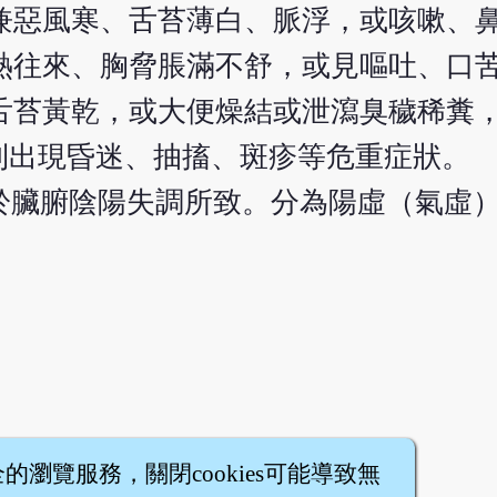
兼惡風寒、舌苔薄白、脈浮，或咳嗽、
熱往來、胸脅脹滿不舒，或見嘔吐、口
舌苔黃乾，或大便燥結或泄瀉臭穢稀糞
”則出現昏迷、抽搐、斑疹等危重症狀。
由於臟腑陰陽失調所致。分為陽虛（氣虛
全的瀏覽服務，關閉cookies可能導致無