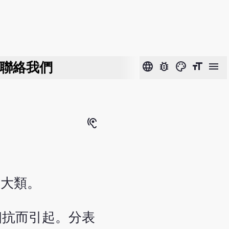
聯絡我們
language
bug_report
color_lens
format_size
menu
hearing
兩大類。
相抗而引起。分表