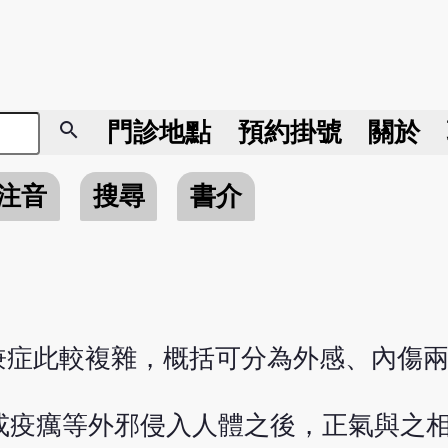
search
門診地點
預約掛號
關於
注音
搜尋
書介
兼症此較複雜，概括可分為外感、內傷
淫或疫癘等外邪侵入人體之後，正氣與之