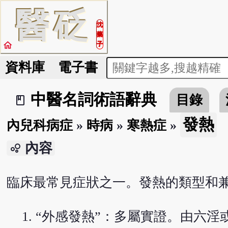
醫
砭
沈
藥
home
子
資料庫
電子書
中醫名詞術語辭典
目錄
book_2
發熱
內兒科病症
»
時病
»
寒熱症
»
內容
bubble_chart
臨床最常見症狀之一。發熱的類型和
“外感發熱”：多屬實證。由六