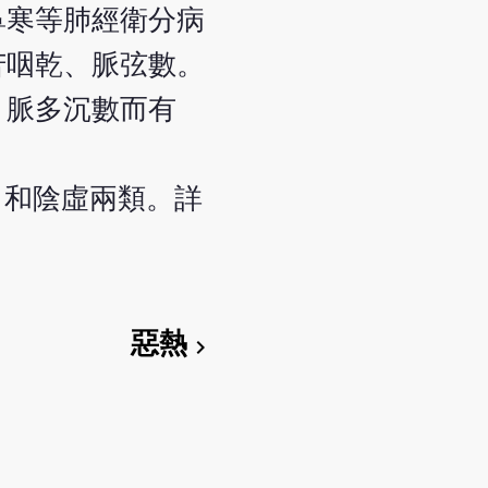
鼻寒等肺經衛分病
苦咽乾、脈弦數。
，脈多沉數而有
）和陰虛兩類。詳
惡熱
chevron_right