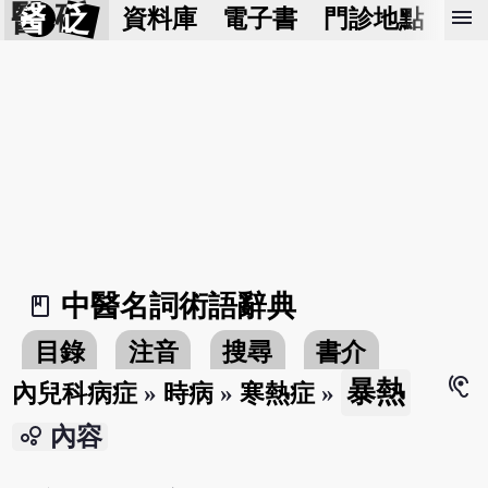
醫 砭
menu
資料庫
電子書
門診地點
預
中醫名詞術語辭典
book_2
目錄
注音
搜尋
書介
hearing
暴熱
內兒科病症
»
時病
»
寒熱症
»
bubble_chart
內容