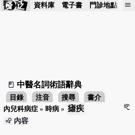
醫 砭
menu
資料庫
電子書
門診地點
預
中醫名詞術語辭典
book_2
目錄
注音
搜尋
書介
hearing
瘧疾
內兒科病症
»
時病
»
bubble_chart
內容