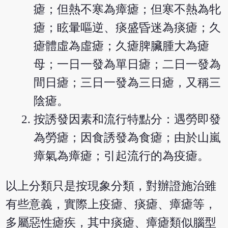
瘧；但熱不寒為瘴瘧；但寒不熱為牝
瘧；眩暈嘔逆、痰盛昏迷為痰瘧；久
瘧體虛為虛瘧；久瘧脾臟腫大為瘧
母；一日一發為單日瘧；二日一發為
間日瘧；三日一發為三日瘧，又稱三
陰瘧。
按誘發因素和流行特點分：遇勞即發
為勞瘧；因食誘發為食瘧；由於山嵐
瘴氣為瘴瘧；引起流行的為疫瘧。
以上分類只是按現象分類，對辦證施治雖
有些意義，實際上疫瘧、痰瘧、瘴瘧等，
多屬惡性瘧疾，其中痰瘧、瘴瘧類似腦型