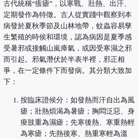
古代統稱“痎瘧”，以寒戰、壯熱、出汗、
定期發作為特徵。古人從實踐中觀察到本
病發於夏秋季節及山林地帶，蚊蟲容易孳
生繁殖的時侯和環境，認為病因是夏季感
受暑邪或接觸山嵐瘴氣，或因受寒濕之邪
而引起。邪氣潛伏於半表半裡，邪正相
爭，在一定條件下而發病。其分類大致加
下：
按臨床證候分：如發熱而汗自出為風
瘧；壯熱煩渴為暑瘧；胸悶泛惡、身
痠肢重為濕瘧；先寒後熱、寒重熱輕
為寒瘧；先熱後寒、熱重寒輕為溫