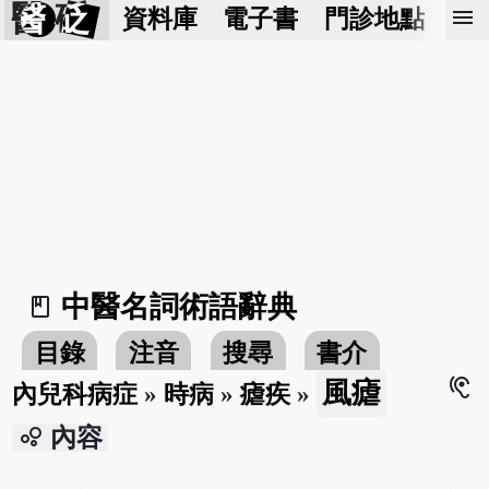
醫 砭
menu
資料庫
電子書
門診地點
預
中醫名詞術語辭典
book_2
目錄
注音
搜尋
書介
hearing
風瘧
內兒科病症
»
時病
»
瘧疾
»
bubble_chart
內容