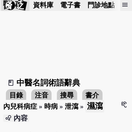
醫 砭
menu
資料庫
電子書
門診地點
預
中醫名詞術語辭典
book_2
目錄
注音
搜尋
書介
hearing
濕瀉
內兒科病症
»
時病
»
泄瀉
»
bubble_chart
內容