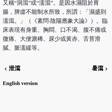
又稱“洞瀉”或“濡瀉”。是因水濕阻於胃
腸，脾虛不能制水所致，所謂：「濕盛則
濡瀉。」（《素問‧陰陽應象大論》）。臨
床表現有身重、胸悶、口不渴、腹不痛或
微痛、大便溏稀、尿少或黃赤、舌苔滑
膩、脈濡緩等。
泄瀉
暑瀉
chevron_left
chevron_right
English version