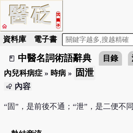
醫
砭
沈
藥
home
子
資料庫
電子書
中醫名詞術語辭典
目錄
book_2
固泄
內兒科病症
»
時病
»
內容
bubble_chart
“固”，是前後不通；“泄”，是二便