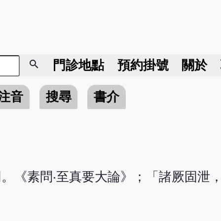
search
門診地點
預約掛號
關於
注音
搜尋
書介
不同。《素問‧至真要大論》；「諸厥固泄