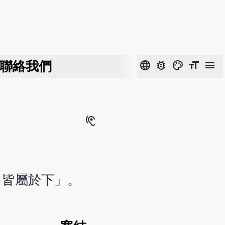
聯絡我們
language
bug_report
color_lens
format_size
menu
hearing
，皆屬於下」。