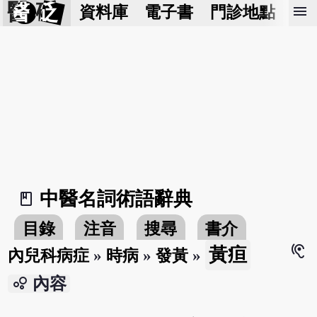
醫 砭
menu
資料庫
電子書
門診地點
預
中醫名詞術語辭典
book_2
目錄
注音
搜尋
書介
hearing
黃疸
內兒科病症
»
時病
»
發黃
»
bubble_chart
內容