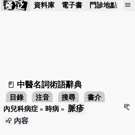
醫 砭
menu
資料庫
電子書
門診地點
預
中醫名詞術語辭典
book_2
目錄
注音
搜尋
書介
hearing
脈疹
內兒科病症
»
時病
»
bubble_chart
內容