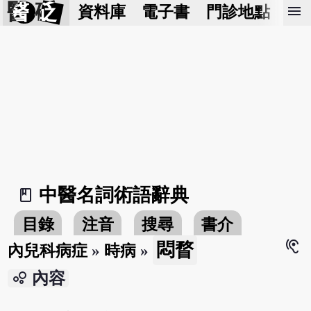
醫 砭
menu
資料庫
電子書
門診地點
預
中醫名詞術語辭典
book_2
目錄
注音
搜尋
書介
hearing
悶瞀
內兒科病症
»
時病
»
bubble_chart
內容