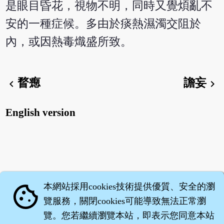
是眼目昏花，視物不明，同時又覺煩亂不
安的一種症候。多由於痰熱濕濁交阻於
內，或因熱毒熾盛所致。
瞀瘛
譫妄
chevron_left
chevron_right
English version
本網站採用cookies技術提供優質、安全的瀏
cookie
覽服務，關閉cookies可能導致無法正常瀏
覽。您若繼續瀏覽本站，即表示您同意本站