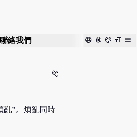
聯絡我們
language
bug_report
color_lens
format_size
menu
hearing
煩亂”。煩亂同時