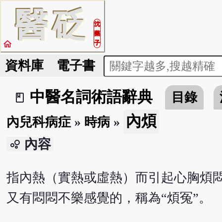
醫
砭
沈
藥
home
子
資料庫
電子書
中醫名詞術語辭典
目錄
book_2
內煩
內兒科病症
»
時病
»
內容
bubble_chart
指內熱（實熱或虛熱）而引起心胸煩悶
又有悶悶不樂感覺的，稱為“煩冤”。