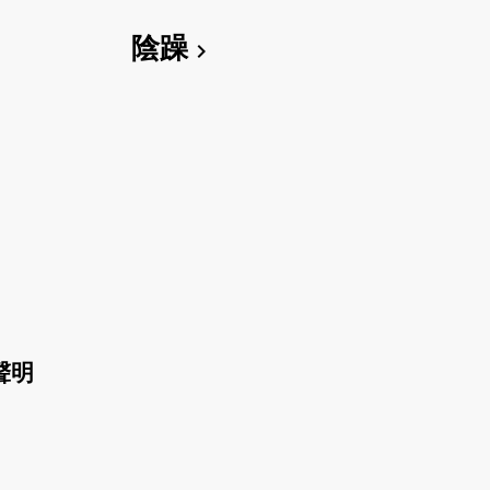
陰躁
chevron_right
聲明