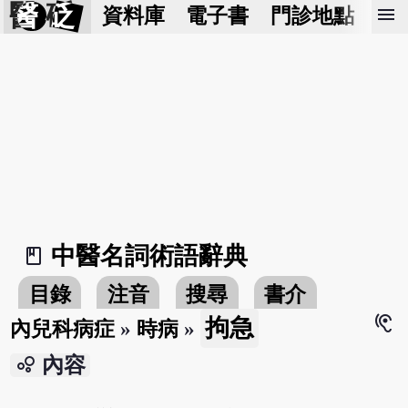
醫 砭
menu
資料庫
電子書
門診地點
預
中醫名詞術語辭典
book_2
目錄
注音
搜尋
書介
hearing
拘急
內兒科病症
»
時病
»
bubble_chart
內容