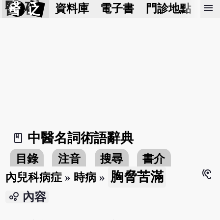
醫 砭
menu
資料庫
電子書
門診地點
預
中醫名詞術語辭典
book_2
目錄
注音
搜尋
書介
hearing
胸脅苦滿
內兒科病症
»
時病
»
bubble_chart
內容