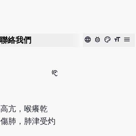
聯絡我們
language
bug_report
color_lens
format_size
menu
hearing
聲高亢，喉癢乾
火傷肺，肺津受灼