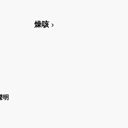
燥咳
chevron_right
聲明