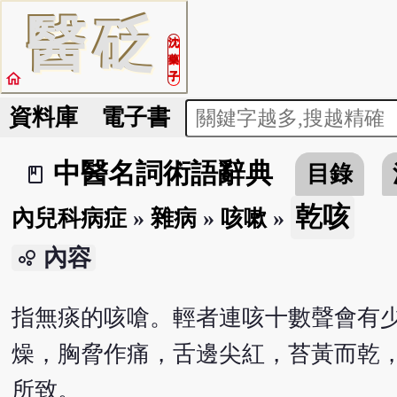
醫
砭
沈
藥
home
子
資料庫
電子書
中醫名詞術語辭典
目錄
book_2
乾咳
內兒科病症
»
雜病
»
咳嗽
»
內容
bubble_chart
指無痰的咳嗆。輕者連咳十數聲會有
燥，胸脅作痛，舌邊尖紅，苔黃而乾
所致。