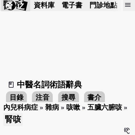
醫 砭
menu
資料庫
電子書
門診地點
預
中醫名詞術語辭典
book_2
目錄
注音
搜尋
書介
內兒科病症
»
雜病
»
咳嗽
»
五臟六腑咳
»
腎咳
hearing