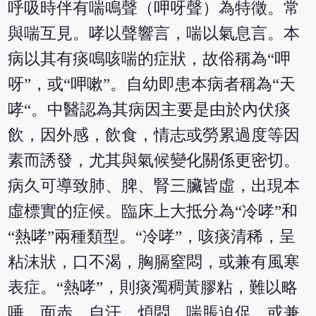
呼吸時伴有喘鳴聲（呷呀聲）為特徵。常
與喘互見。哮以聲響言，喘以氣息言。本
病以其有痰鳴咳喘的症狀，故俗稱為“呷
呀”，或“呷嗽”。自幼即患本病者稱為“天
哮“。中醫認為其病因主要是由於內伏痰
飲，因外感，飲食，情志或勞累過度等因
素而誘發，尤其與氣候變化關係更密切。
病久可導致肺、脾、腎三臟皆虛，出現本
虛標實的症候。臨床上大抵分為“冷哮”和
“熱哮”兩種類型。“冷哮”，咳痰清稀，呈
粘沫狀，口不渴，胸膈窒悶，或兼有風寒
表症。“熱哮”，則痰濁稠黃膠粘，難以略
唾，面赤、自汗、煩悶、喘脹迫促，或兼