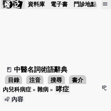
醫 砭
menu
資料庫
電子書
門診地點
預
中醫名詞術語辭典
book_2
目錄
注音
搜尋
書介
hearing
哮症
內兒科病症
»
雜病
»
bubble_chart
內容