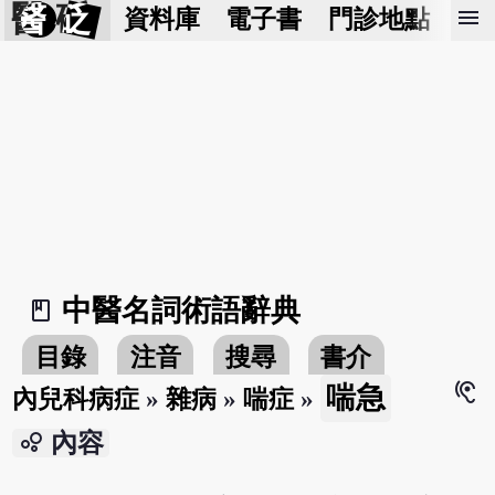
醫 砭
menu
資料庫
電子書
門診地點
預
中醫名詞術語辭典
book_2
目錄
注音
搜尋
書介
hearing
喘急
內兒科病症
»
雜病
»
喘症
»
bubble_chart
內容