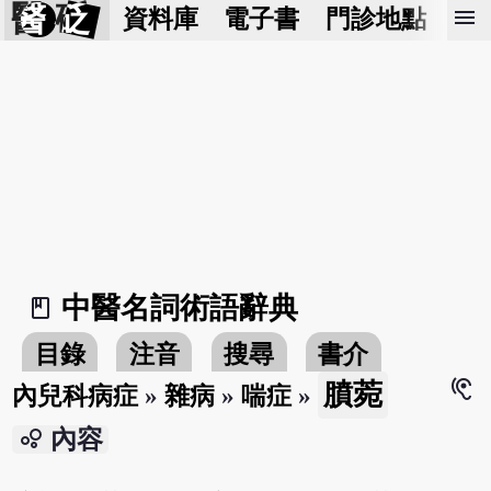
醫 砭
menu
資料庫
電子書
門診地點
預
中醫名詞術語辭典
book_2
目錄
注音
搜尋
書介
hearing
膹菀
內兒科病症
»
雜病
»
喘症
»
bubble_chart
內容