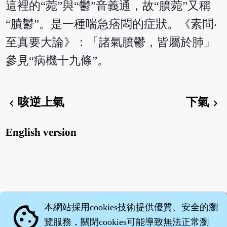
這裡的“菀”與“鬱”音義通，故“膹菀”又稱
“膹鬱”。是一種喘急痞悶的症狀。《素問‧
至真要大論》：「諸氣膹鬱，皆屬於肺」
參見“病機十九條”。
咳逆上氣
下氣
chevron_left
chevron_right
English version
本網站採用cookies技術提供優質、安全的瀏
cookie
覽服務，關閉cookies可能導致無法正常瀏