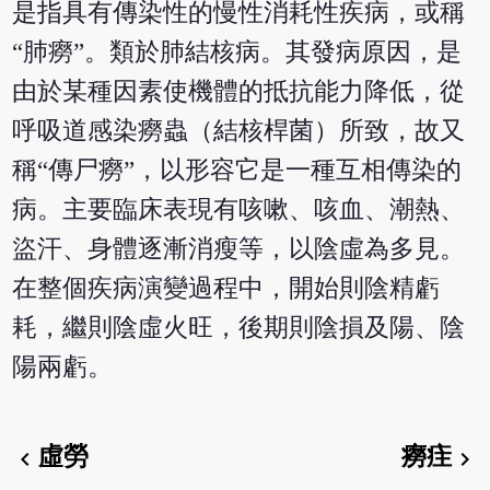
是指具有傳染性的慢性消耗性疾病，或稱
“肺癆”。類於肺結核病。其發病原因，是
由於某種因素使機體的抵抗能力降低，從
呼吸道感染癆蟲（結核桿菌）所致，故又
稱“傳尸癆”，以形容它是一種互相傳染的
病。主要臨床表現有咳嗽、咳血、潮熱、
盜汗、身體逐漸消瘦等，以陰虛為多見。
在整個疾病演變過程中，開始則陰精虧
耗，繼則陰虛火旺，後期則陰損及陽、陰
陽兩虧。
虛勞
癆疰
chevron_left
chevron_right