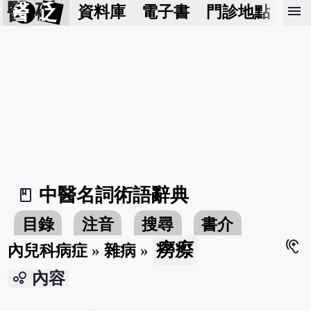
醫 砭
menu
資料庫
電子書
門診地點
預
中醫名詞術語辭典
book_2
目錄
注音
搜尋
書介
hearing
癆瘵
內兒科病症
»
雜病
»
bubble_chart
內容