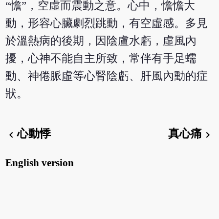
“憺”，空虛而震動之意。心中，憺憺大
動，形容心臟劇烈跳動，有空虛感。多見
於溫熱病的後期，因陰盧水虧，虛風內
擾，心神不能自主所致，常伴有手足蠕
動、神倦脈虛等心腎陰虧、肝風內動的症
狀。
心動悸
真心痛
chevron_left
chevron_right
English version