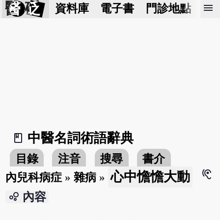
醫 砭
menu
資料庫
電子書
門診地點
預
中醫名詞術語辭典
book_2
目錄
注音
搜尋
書介
hearing
心中憺憺大動
內兒科病症
»
雜病
»
bubble_chart
內容