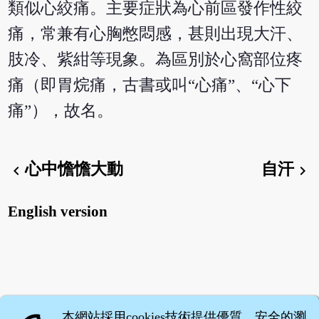
類似心絞痛。主要症狀為心前區發作性絞
痛，常兼有心胸憋悶感，甚則出現大汗、
肢冷、紫紺等現象。為區別於心窩部位疼
痛（即胃烷痛，古書或叫“心痛”、“心下
痛”），故名。
心中憺憺大動
自汗
chevron_left
chevron_right
English version
本網站採用cookies技術提供優質、安全的瀏