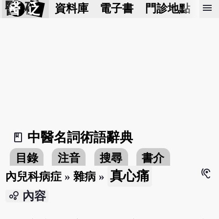
醫 砭
menu
資料庫
電子書
門診地點
預
中醫名詞術語辭典
book_2
目錄
注音
搜尋
書介
hearing
真心痛
內兒科病症
»
雜病
»
bubble_chart
內容