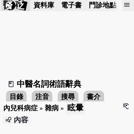
醫 砭
menu
資料庫
電子書
門診地點
預
中醫名詞術語辭典
book_2
目錄
注音
搜尋
書介
hearing
眩暈
內兒科病症
»
雜病
»
bubble_chart
內容