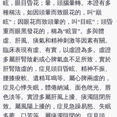
眩，眼目昏花；暈，頭腦暈轉。本證有多
種稱法，如因頭暈而致眼花的，叫“巔
眩”；因眼花而致頭暈的，叫“目眩”；頭昏
重而眼黑發花的，稱為“眩冒”。多與體
虛、肝風、痰氣和精神刺激等因素有關。
臨床表現有虛、有實，以虛證為多。虛證
多屬肝腎陰虧或心脾氣血不足所致，實於
肝腎陰虛的，症見頭目昏眩、精神不振、
腰膝痠軟、遺精耳鳴等。屬心脾兩虛的，
症見心悸失眠，體倦納減、面色㿠光、唇
色淡等。實證多屬肝風上擾、痰濁阻閉所
致。屬風陽上擾的，症見急躁易怒、失眠
多夢、口苦等。屬痰濁阻閉的，症見頭