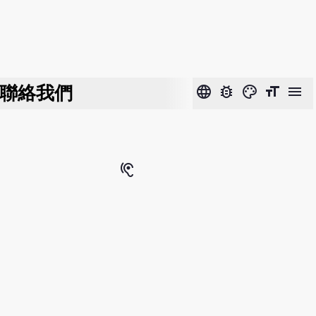
聯絡我們
language
bug_report
color_lens
format_size
menu
hearing