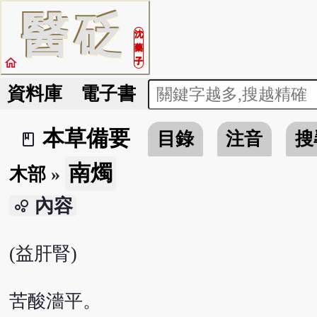
醫
砭
沈
藥
home
子
資料庫
電子書
本草備要
目錄
注音
搜
book_2
南燭
木部
»
內容
bubble_chart
(益肝腎)
苦酸濇平。