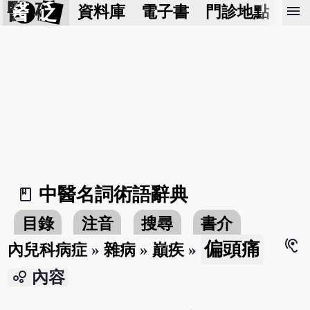
醫 砭
menu
資料庫
電子書
門診地點
預
中醫名詞術語辭典
book_2
目錄
注音
搜尋
書介
hearing
偏頭痛
內兒科病症
»
雜病
»
巔疾
»
bubble_chart
內容