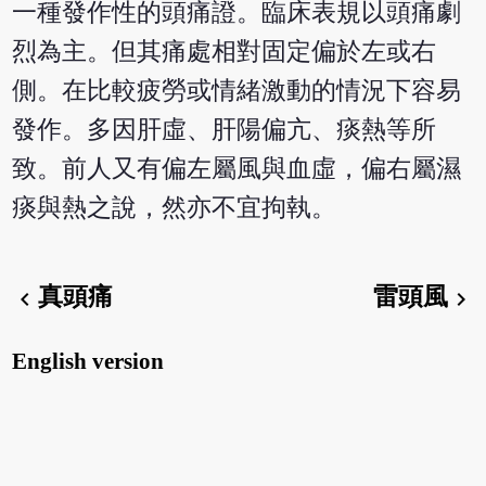
一種發作性的頭痛證。臨床表規以頭痛劇
烈為主。但其痛處相對固定偏於左或右
側。在比較疲勞或情緒激動的情況下容易
發作。多因肝虛、肝陽偏亢、痰熱等所
致。前人又有偏左屬風與血虛，偏右屬濕
痰與熱之說，然亦不宜拘執。
真頭痛
雷頭風
chevron_left
chevron_right
English version