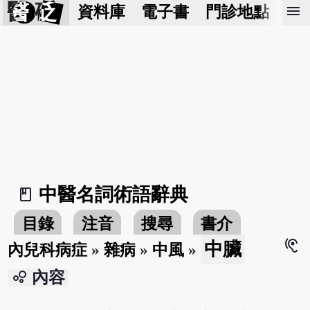
醫 砭
menu
資料庫
電子書
門診地點
預
中醫名詞術語辭典
book_2
目錄
注音
搜尋
書介
hearing
中臟
內兒科病症
»
雜病
»
中風
»
bubble_chart
內容