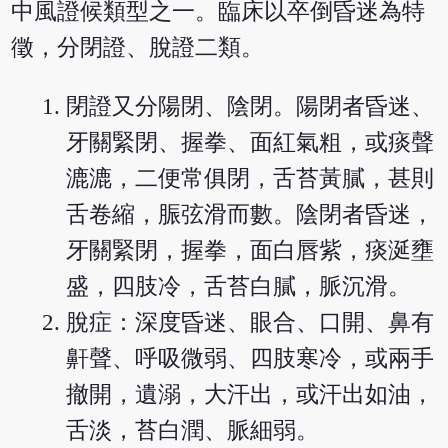
中風證候類型之一。臨床以卒倒昏迷為特
徵，分閉證、脫證二類。
閉證又分陽閉、陰閉。陽閉者昏迷、
牙關緊閉、握拳、面紅氣粗，或痰聲
漉漉，二便常俱閉，舌苔黃膩，甚則
舌卷縮，脤弦滑而數。陰閉者昏迷，
牙關緊閉，握拳，面白唇紫，痰涎壅
盛，四肢冷，舌苔白膩，脈沉滑。
脫症：深度昏迷、眼合、口開、鼻有
鼾聲、呼吸微弱、四肢寒冷，或兩手
撤開，遺溺，大汗出，或汗出如油，
舌淡，苔白潤、脈細弱。