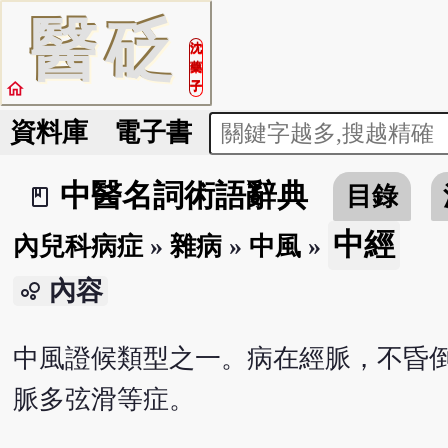
醫
砭
沈
藥
home
子
資料庫
電子書
中醫名詞術語辭典
目錄
book_2
中經
內兒科病症
»
雜病
»
中風
»
內容
bubble_chart
中風證候類型之一。病在經脈，不昏
脈多弦滑等症。