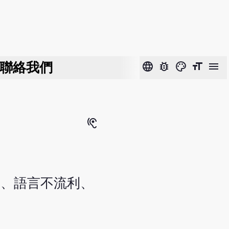
聯絡我們
language
bug_report
color_lens
format_size
menu
hearing
涎、語言不流利、