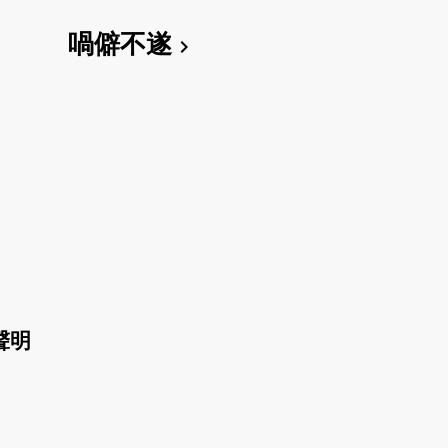
喎僻不遂
chevron_right
聲明