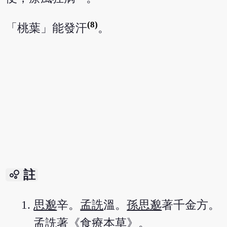
(8)
「桃葉」能發汗
。
bubble_chart
註
思邈
辛。
孟詵
溫。
孫思邈
著千金方。
孟詵
著《食療本草》。