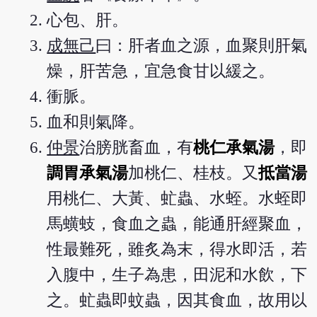
心包、肝。
成無己
曰：肝者血之源，血聚則肝氣
燥，肝苦急，宜急食甘以緩之。
衝脈。
血和則氣降。
仲景
治膀胱畜血，有
桃仁承氣湯
，即
調胃承氣湯
加桃仁、桂枝。又
抵當湯
用桃仁、大黃、虻蟲、水蛭。水蛭即
馬蟥蚑，食血之蟲，能通肝經聚血，
性最難死，雖炙為末，得水即活，若
入腹中，生子為患，田泥和水飲，下
之。虻蟲即蚊蟲，因其食血，故用以