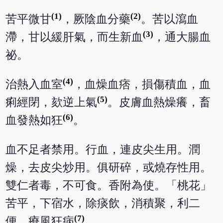
(1)
(2)
苦平微甘
，厥陰血分藥
。苦以瀉血
(3)
滯，甘以緩肝氣，而生新血
，通大腸血
祕。
(4)
治熱入血室
，血燥血痞，損傷積血，血
(5)
痢經閉，欬逆上氣
。皮膚血熱燥癢，畜
(6)
血發熱如狂
。
血不足者禁用。行血，連皮尖生用。潤
燥，去皮尖炒用。俱研碎，或燒存性用。
雙仁者毒，不可食。香附為使。「桃花」
苦平，下宿水，除痰飲，消積聚，利二
(7)
便，療風狂病
。