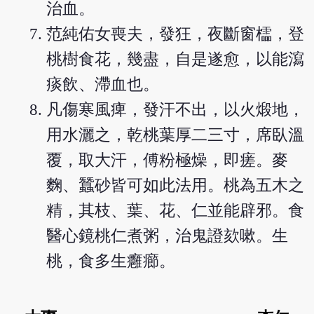
治血。
范純佑女喪夫，發狂，夜斷窗櫺，登
桃樹食花，幾盡，自是遂愈，以能瀉
痰飲、滯血也。
凡傷寒風痺，發汗不出，以火煅地，
用水灑之，乾桃葉厚二三寸，席臥溫
覆，取大汗，傅粉極燥，即瘥。麥
麴、蠶砂皆可如此法用。桃為五木之
精，其枝、葉、花、仁並能辟邪。食
醫心鏡桃仁煮粥，治鬼證欬嗽。生
桃，食多生癰癤。