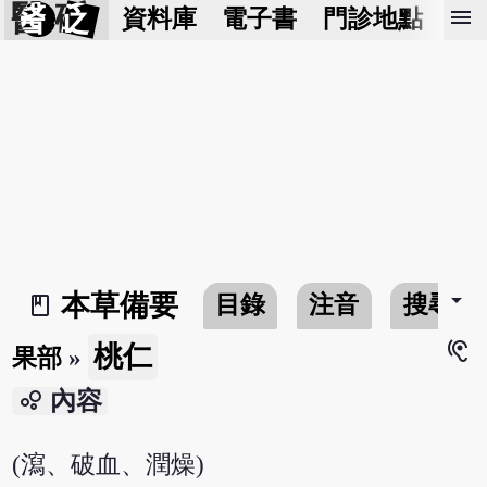
醫 砭
menu
資料庫
電子書
門診地點
預
arrow_drop_down
本草備要
目錄
注音
搜尋
book_2
hearing
桃仁
果部
»
bubble_chart
內容
(瀉、破血、潤燥)