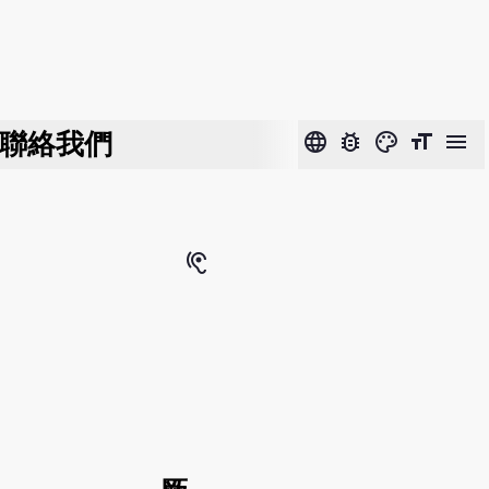
聯絡我們
language
bug_report
color_lens
format_size
menu
hearing