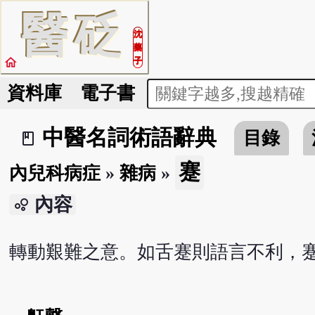
醫
砭
沈
藥
home
子
資料庫
電子書
中醫名詞術語辭典
目錄
book_2
蹇
內兒科病症
»
雜病
»
內容
bubble_chart
轉動艱難之意。如舌蹇則語言不利，