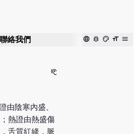
聯絡我們
language
bug_report
color_lens
format_size
menu
hearing
寒證由陰寒內盛、
等；熱證由熱盛傷
妄，舌質紅絳，脈