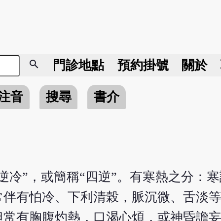
search
門診地點
預約掛號
關於
注音
搜尋
書介
逆冷”，或簡稱“四逆”。有寒熱之分：
常伴有怕冷、下利清榖，脈沉微、舌淡
但常有胸腹灼熱，口渴心煩，或神昏譫