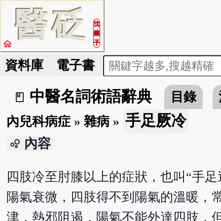
醫
砭
沈
藥
home
子
資料庫
電子書
中醫名詞術語辭典
目錄
book_2
手足厥冷
內兒科病症
»
雜病
»
內容
bubble_chart
四肢冷至肘膝以上的症狀，也叫“手足
陽氣衰微，四肢得不到陽氣的溫暖，
津，熱邪阻遏，陽氣不能外達四肢，