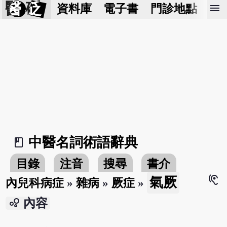
醫 砭
menu
資料庫
電子書
門診地點
預
中醫名詞術語辭典
book_2
目錄
注音
搜尋
書介
hearing
氣厥
內兒科病症
»
雜病
»
厥症
»
bubble_chart
內容