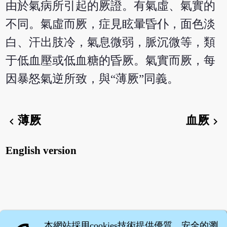
由於氣病所引起的厥證。有氣虛、氣實的
不同。氣虛而厥，症見眩暈昏仆，面色淡
白、汗出肢冷，氣息微弱，脈沉微等，類
于低血壓或低血糖的昏厥。氣實而厥，每
因暴怒氣逆所致，與“薄厥”同義。
薄厥
血厥
chevron_left
chevron_right
English version
本網站採用cookies技術提供優質、安全的瀏