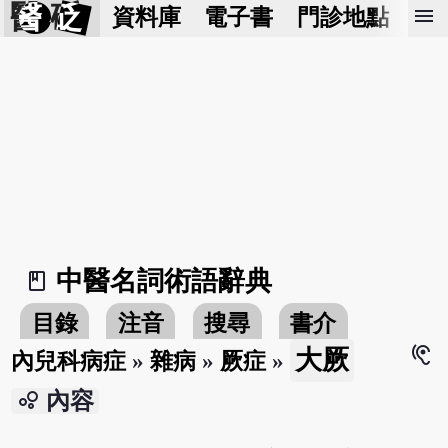
醫 砭
menu
資料庫
電子書
門診地點
預
中醫名詞術語辭典
book_2
目錄
注音
搜尋
書介
hearing
大厥
內兒科病症
»
雜病
»
厥症
»
bubble_chart
內容