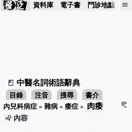
醫 砭
menu
資料庫
電子書
門診地點
預
中醫名詞術語辭典
book_2
目錄
注音
搜尋
書介
hearing
肉痿
內兒科病症
»
雜病
»
痿症
»
bubble_chart
內容