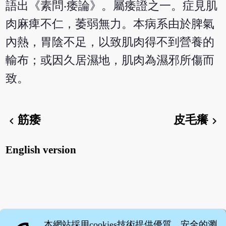
語出《素問‧痿論》。屬痿證之一。症見肌
肉麻痺不仁，萎弱無力。本病系由於脾氣
內熱，胃陰不足，以致肌肉得不到營養的
輸布；或因久居濕地，肌肉為濕邪所傷而
致。
筋痿
皮毛癢
chevron_left
chevron_right
English version
本網站採用cookies技術提供優質、安全的瀏