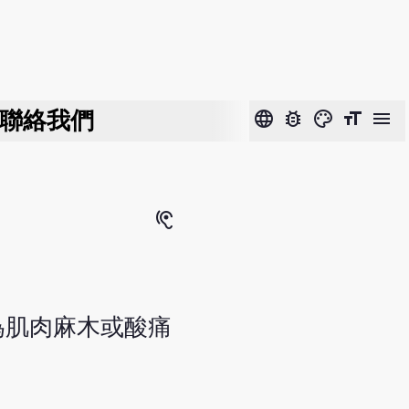
聯絡我們
language
bug_report
color_lens
format_size
menu
hearing
為肌肉麻木或酸痛