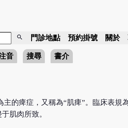
search
門診地點
預約掛號
關於
注音
搜尋
書介
為主的痺症，又稱為“肌痺”。臨床表規
侵于肌肉所致。