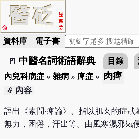
醫
砭
沈
藥
home
子
資料庫
電子書
中醫名詞術語辭典
目錄
book_2
肉痺
內兒科病症
»
雜病
»
痺症
»
內容
bubble_chart
語出《素問‧痺論》。指以肌肉的症狀
無力，困倦，汗出等。由風寒濕邪氣