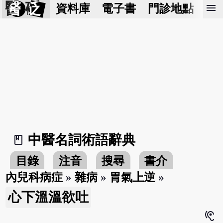
醫 砭
menu
資料庫
電子書
門診地點
預
中醫名詞術語辭典
book_2
目錄
注音
搜尋
書介
內兒科病症
»
雜病
»
胃氣上逆
»
心下溫溫欲吐
hearing