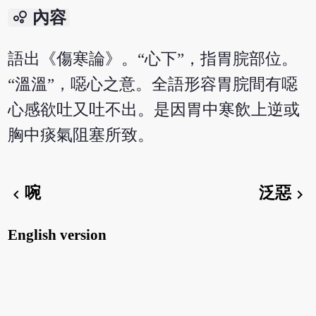
bubble_chart
內容
語出《傷寒論》。“心下”，指胃脘部位。
“溫溫”，噁心之意。全語形容胃脘間有噁
心感欲吐又吐不出。是因胃中寒飲上逆或
胸中痰氣阻塞所致。
啘
泛惡
chevron_left
chevron_right
English version