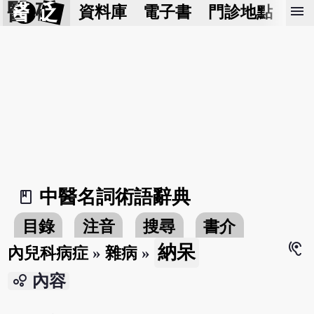
醫 砭
menu
資料庫
電子書
門診地點
預
中醫名詞術語辭典
book_2
目錄
注音
搜尋
書介
hearing
納呆
內兒科病症
»
雜病
»
bubble_chart
內容