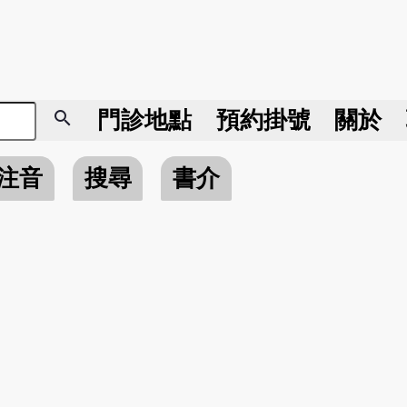
search
門診地點
預約掛號
關於
注音
搜尋
書介