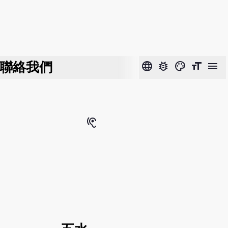
聯絡我們
language
bug_report
color_lens
format_size
menu
hearing