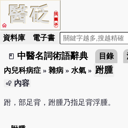
醫
砭
沈
藥
home
子
資料庫
電子書
中醫名詞術語辭典
目錄
book_2
跗腫
內兒科病症
»
雜病
»
水氣
»
內容
bubble_chart
跗，部足背，跗腫乃指足背浮腫。