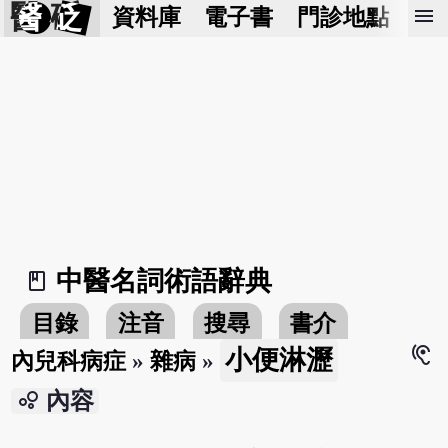
醫 砭
menu
資料庫
電子書
門診地點
預
中醫名詞術語辭典
book_2
目錄
注音
搜尋
書介
hearing
小便淋瀝
內兒科病症
»
雜病
»
bubble_chart
內容