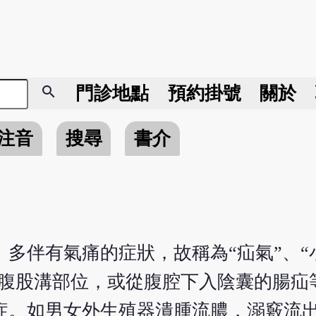
search
門診地點
預約掛號
關於
注音
搜尋
書介
多伴有氣痛的症狀，故稱為“疝氣”、“
、腹股溝部位，或從腹腔下入陰囊的腸疝
症。如男女外生殖器潰腫流膿，溺竅流