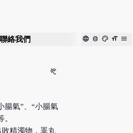
聯絡我們
language
bug_report
color_lens
format_size
menu
hearing
小腸氣”、“小腸氣
等。
出敗精濁物，睪丸