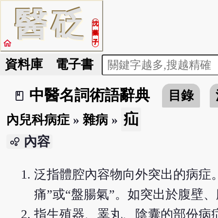
醫
砭
沈
藥
home
子
資料庫
電子書
中醫名詞術語辭典
目錄
book_2
疝
內兒科病症
»
雜病
»
內容
bubble_chart
泛指體腔內容物向外突出的病症。
痛”或“盤腸氣”。如突出於腹壁
指生殖器、睪丸、陰囊的部份病