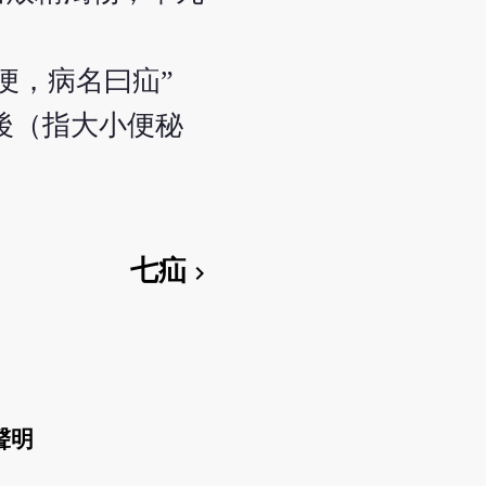
便，病名曰疝”
後（指大小便秘
七疝
chevron_right
聲明