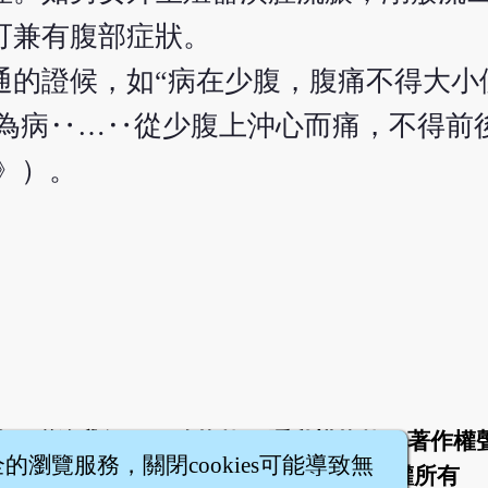
可兼有腹部症狀。
通的證候，如“病在少腹，腹痛不得大小
脈為病‥…‥從少腹上沖心而痛，不得前
》）。
於
聯絡我們
服務條款
隱私權條款
著作權
|
|
|
|
全的瀏覽服務，關閉cookies可能導致無
智橐‧
醫砭
‧
沈藥子
©2008～2026
著作權所有