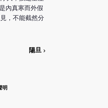
證是內真寒而外假
互見，不能截然分
陽旦
chevron_right
聲明