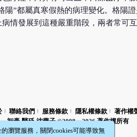
“格陽”都屬真寒假熱的病理變化。格陽
上病情發展到這種嚴重階段，兩者常可
於
聯絡我們
服務條款
隱私權條款
著作權
|
|
|
|
智橐‧
醫砭
‧
沈藥子
©2008～2026
著作權所有
全的瀏覽服務，關閉cookies可能導致無