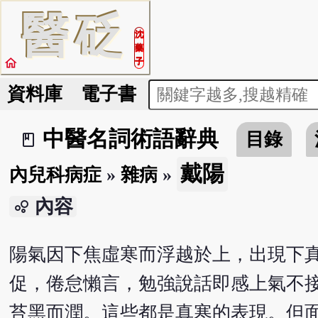
醫
砭
沈
藥
home
子
資料庫
電子書
中醫名詞術語辭典
目錄
book_2
戴陽
內兒科病症
»
雜病
»
內容
bubble_chart
陽氣因下焦虛寒而浮越於上，出現下真
促，倦怠懶言，勉強說話即感上氣不
苔黑而潤。這些都是真寒的表現。但