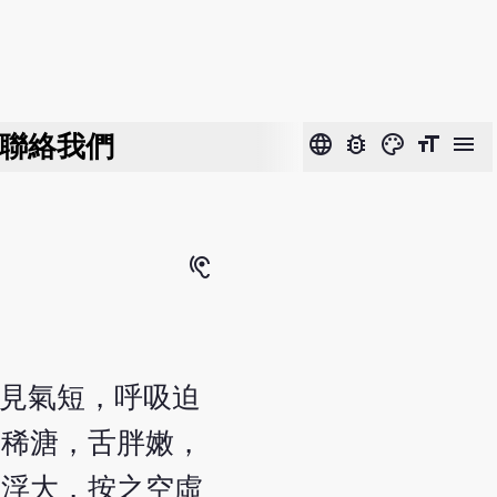
聯絡我們
language
bug_report
color_lens
format_size
menu
hearing
者見氣短，呼吸迫
便稀溏，舌胖嫩，
脈浮大，按之空虛