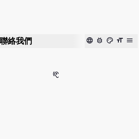
聯絡我們
language
bug_report
color_lens
format_size
menu
hearing