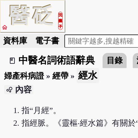
醫
砭
沈
藥
home
子
資料庫
電子書
中醫名詞術語辭典
目錄
book_2
經水
婦產科病證
»
經帶
»
內容
bubble_chart
指“月經”。
指經脈。《靈樞‧經水篇》有關於