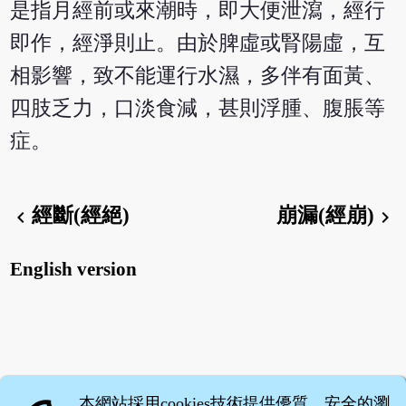
是指月經前或來潮時，即大便泄瀉，經行
即作，經淨則止。由於脾虛或腎陽虛，互
相影響，致不能運行水濕，多伴有面黃、
四肢乏力，口淡食減，甚則浮腫、腹脹等
症。
經斷(經絕)
崩漏(經崩)
chevron_left
chevron_right
English version
本網站採用cookies技術提供優質、安全的瀏