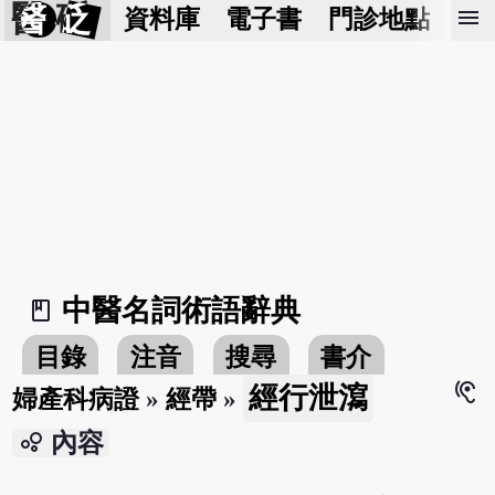
醫 砭
menu
資料庫
電子書
門診地點
預
中醫名詞術語辭典
book_2
目錄
注音
搜尋
書介
hearing
經行泄瀉
婦產科病證
»
經帶
»
bubble_chart
內容