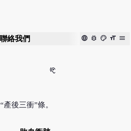
聯絡我們
language
bug_report
color_lens
format_size
menu
hearing
“產後三衝”條。