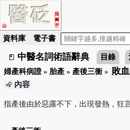
醫
砭
沈
藥
home
子
資料庫
電子書
中醫名詞術語辭典
目錄
book_2
敗血
婦產科病證
»
胎產
»
產後三衝
»
內容
bubble_chart
指產後由於惡露不下，出現發熱，狂言