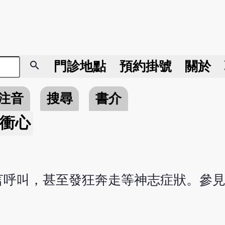
search
門診地點
預約掛號
關於
注音
搜尋
書介
衝心
呼叫，甚至發狂奔走等神志症狀。參見