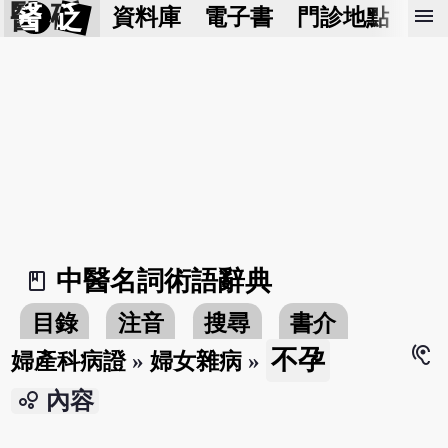
醫 砭
menu
資料庫
電子書
門診地點
預
中醫名詞術語辭典
book_2
目錄
注音
搜尋
書介
hearing
不孕
婦產科病證
»
婦女雜病
»
bubble_chart
內容