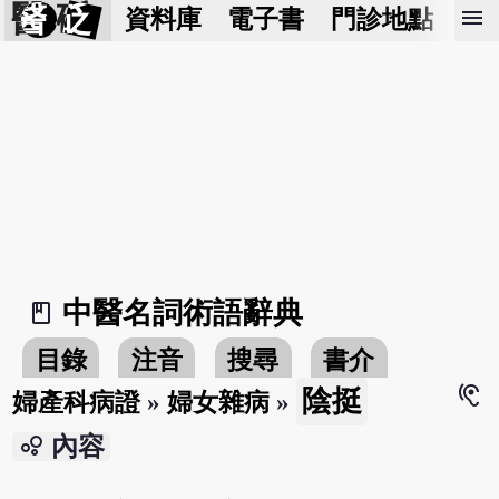
醫 砭
menu
資料庫
電子書
門診地點
預
中醫名詞術語辭典
book_2
目錄
注音
搜尋
書介
hearing
陰挺
婦產科病證
»
婦女雜病
»
bubble_chart
內容