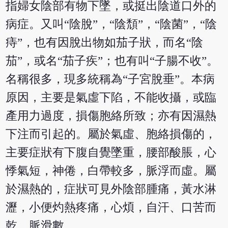
指婦女陰部有物下墜，或挺出陰道口外的
病症。又叫“陰脫”，“陰頹”，“陰菌”，“陰
痔”，也有因脫出物如茄子狀，而名“陰
茄”，或名“茄子疾”；也有叫“子腸不收”。
名稱很多，現多統稱為“子宮脫垂”。本病
原因，主要是氣虛下陷，不能收攝，或臨
產用力過度，損傷胞絡所致；亦有因濕熱
下注而引起的。屬於氣虛、胞絡損傷的，
主要症狀有下腹自覺墜重，腰部酸脹，心
悸氣短，神倦，白帶較多，脈浮而虛。屬
於濕熱的，症狀可見外陰部腫痛，黃水淋
瀝，小便灼熱疼痛，心煩，自汗、口苦而
乾，脈滑數。