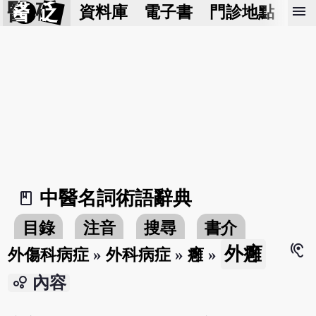
醫 砭
menu
資料庫
電子書
門診地點
預
中醫名詞術語辭典
book_2
目錄
注音
搜尋
書介
hearing
外癰
外傷科病症
»
外科病症
»
癰
»
bubble_chart
內容