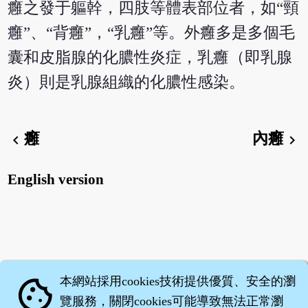
癰之發于軀幹，四肢等體表部位者，如“頸
癰”、“背癰”，“乳癰”等。外癰多是多個毛
囊和皮脂腺的化膿性炎症，乳癰（即乳腺
炎）則是乳腺組織的化膿性感染。
癰
內癰
chevron_left
chevron_right
English version
本網站採用cookies技術提供優質、安全的瀏
cookie
覽服務，關閉cookies可能導致無法正常瀏