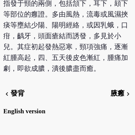
指發于頸的兩側，包括頷下，耳下，頦下
等部位的癰證。多由風熱，流毒或風濕挾
痰等壅結少陽、陽明經絡，或因乳蛾，口
疳，齲牙，頭面瘡結而誘發，多見於小
兒。其症初起發熱惡寒，頸項強痛，逐漸
紅腫高起，四、五天後皮色漸紅，腫痛加
劇，即欲成膿，潰後膿盡而癒。
發背
腋癰
chevron_left
chevron_right
English version