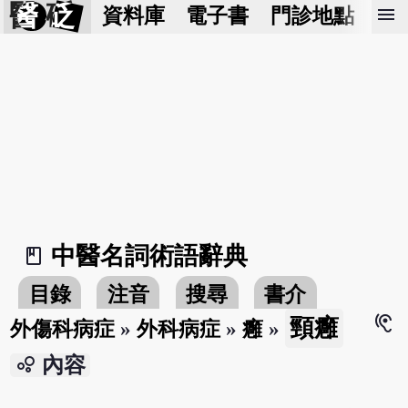
醫 砭
menu
資料庫
電子書
門診地點
預
中醫名詞術語辭典
book_2
目錄
注音
搜尋
書介
hearing
頸癰
外傷科病症
»
外科病症
»
癰
»
bubble_chart
內容